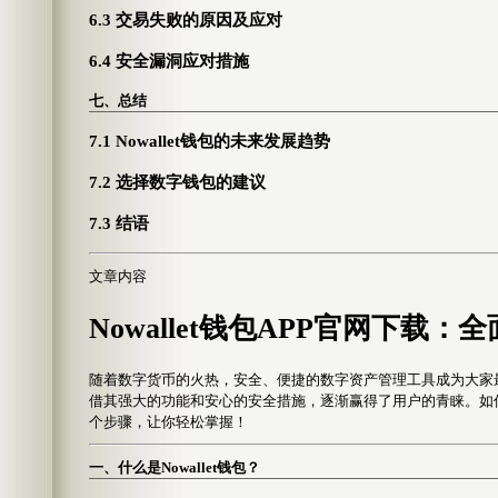
6.3 交易失败的原因及应对
6.4 安全漏洞应对措施
七、总结
7.1 Nowallet钱包的未来发展趋势
7.2 选择数字钱包的建议
7.3 结语
文章内容
Nowallet钱包APP官网下载：
随着数字货币的火热，安全、便捷的数字资产管理工具成为大家最关
借其强大的功能和安心的安全措施，逐渐赢得了用户的青睐。如何快
个步骤，让你轻松掌握！
一、什么是Nowallet钱包？