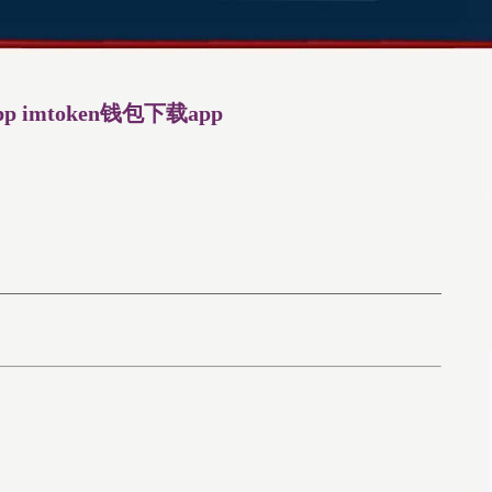
pp
imtoken钱包下载app