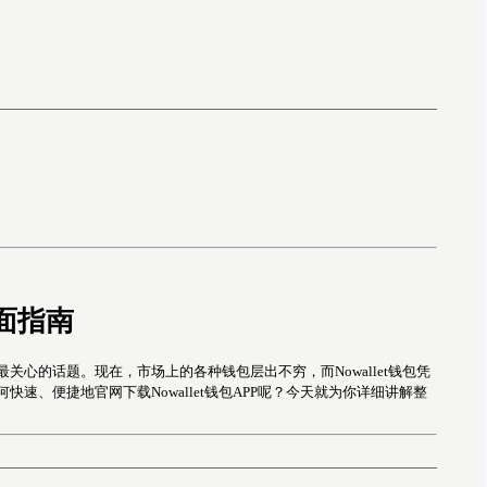
全面指南
心的话题。现在，市场上的各种钱包层出不穷，而Nowallet钱包凭
速、便捷地官网下载Nowallet钱包APP呢？今天就为你详细讲解整