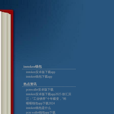
imtoken钱包
imtoken安卓版下载app
imtoken钱包下载app
热点资讯
pcmwallet安卓版下载
imtoken安卓版下载app2025 徐汇滨
江：“工业锈带”十年蝶变，“科
喔喔钱包app下载2024
imtoken钱包是什么
pcm wallet钱包app下载