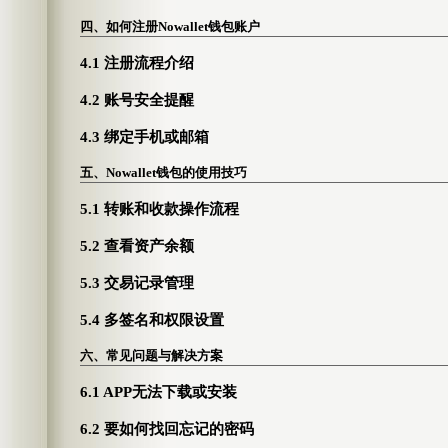
四、如何注册Nowallet钱包账户
4.1 注册流程介绍
4.2 账号安全提醒
4.3 绑定手机或邮箱
五、Nowallet钱包的使用技巧
5.1 转账和收款操作流程
5.2 查看资产余额
5.3 交易记录管理
5.4 多签名和权限设置
六、常见问题与解决方案
6.1 APP无法下载或安装
6.2 要如何找回忘记的密码