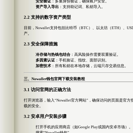
安全验证
：多重身份验证，确保账户安全。
资产导入导出
：支持助记词、私钥导入。
2.2 支持的数字资产类型
目前，Nowallet支持包括比特币（BTC）、以太坊（ETH）、
产。
2.3 安全保障措施
冷存储与热钱包结合
：高风险操作需要双重验证。
多因素认证
：手机验证、指纹、面部识别。
加密技术
：所有私钥在本地存储，云端只存交易信息。
三、Nowallet钱包官网下载安装教程
3.1 访问官网的正确方法
打开浏览器，输入“Nowallet官方网站”，确保访问的页面
载的安全。
3.2 安卓用户安装步骤
打开手机的应用商店（如Google Play或国内安卓市场）。
搜索“Nowallet钱包”。