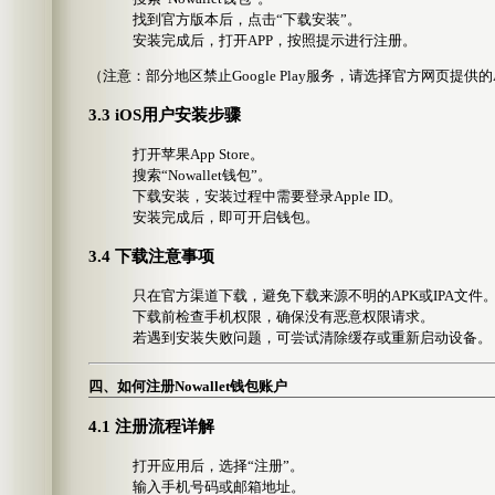
找到官方版本后，点击“下载安装”。
安装完成后，打开APP，按照提示进行注册。
（注意：部分地区禁止Google Play服务，请选择官方网页提供
3.3 iOS用户安装步骤
打开苹果App Store。
搜索“Nowallet钱包”。
下载安装，安装过程中需要登录Apple ID。
安装完成后，即可开启钱包。
3.4 下载注意事项
只在官方渠道下载，避免下载来源不明的APK或IPA文件
下载前检查手机权限，确保没有恶意权限请求。
若遇到安装失败问题，可尝试清除缓存或重新启动设备。
四、如何注册Nowallet钱包账户
4.1 注册流程详解
打开应用后，选择“注册”。
输入手机号码或邮箱地址。